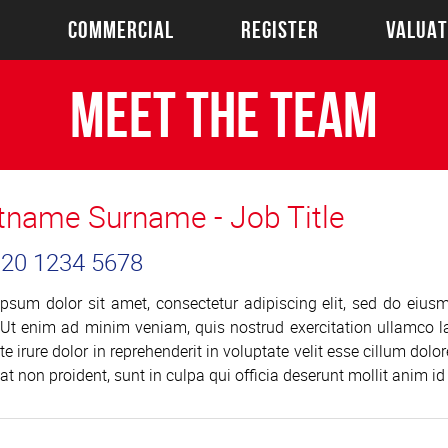
S
COMMERCIAL
REGISTER
VALUAT
Meet the Team
stname Surname - Job Title
 020 1234 5678
psum dolor sit amet, consectetur adipiscing elit, sed do eius
 Ut enim ad minim veniam, quis nostrud exercitation ullamco l
te irure dolor in reprehenderit in voluptate velit esse cillum dolo
at non proident, sunt in culpa qui officia deserunt mollit anim id